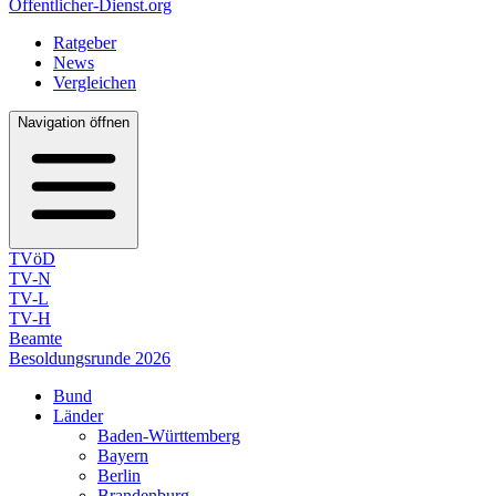
Öffentlicher-Dienst.org
Ratgeber
News
Vergleichen
Navigation öffnen
TVöD
TV-N
TV-L
TV-H
Beamte
Besoldungsrunde 2026
Bund
Länder
Baden-Württemberg
Bayern
Berlin
Brandenburg