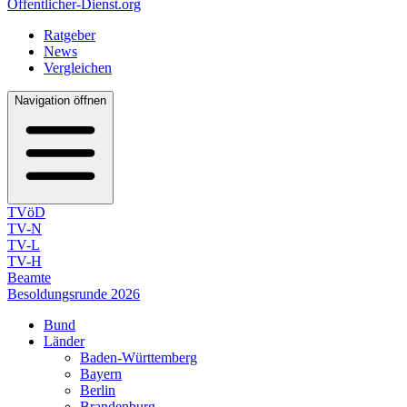
Öffentlicher-Dienst.org
Ratgeber
News
Vergleichen
Navigation öffnen
TVöD
TV-N
TV-L
TV-H
Beamte
Besoldungsrunde 2026
Bund
Länder
Baden-Württemberg
Bayern
Berlin
Brandenburg