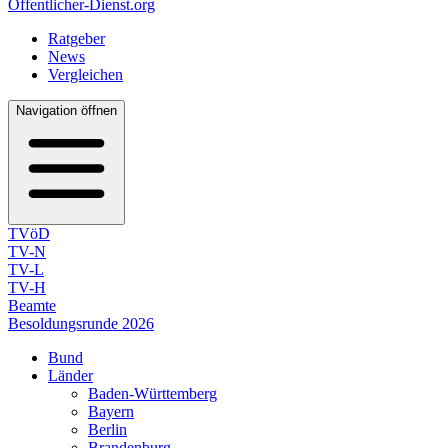
Öffentlicher-Dienst.org
Ratgeber
News
Vergleichen
Navigation öffnen
TVöD
TV-N
TV-L
TV-H
Beamte
Besoldungsrunde 2026
Bund
Länder
Baden-Württemberg
Bayern
Berlin
Brandenburg