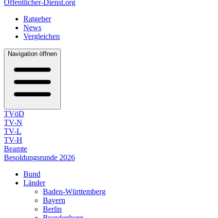
Öffentlicher-Dienst.org
Ratgeber
News
Vergleichen
Navigation öffnen
TVöD
TV-N
TV-L
TV-H
Beamte
Besoldungsrunde 2026
Bund
Länder
Baden-Württemberg
Bayern
Berlin
Brandenburg