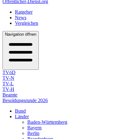
Öffentlicher-Dienst.org
Ratgeber
News
Vergleichen
Navigation öffnen
TVöD
TV-N
TV-L
TV-H
Beamte
Besoldungsrunde 2026
Bund
Länder
Baden-Württemberg
Bayern
Berlin
Brandenburg