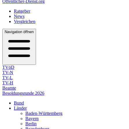
Öffentlicher-Dienst.org
Ratgeber
News
Vergleichen
Navigation öffnen
TVöD
TV-N
TV-L
TV-H
Beamte
Besoldungsrunde 2026
Bund
Länder
Baden-Württemberg
Bayern
Berlin
Brandenburg