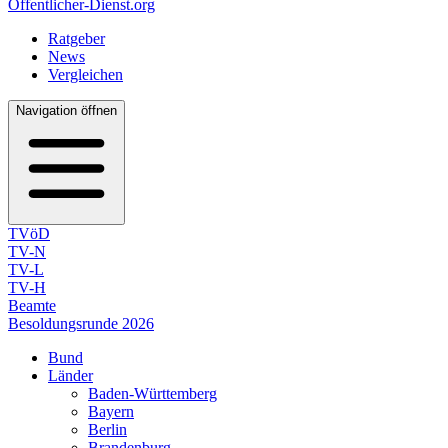
Öffentlicher-Dienst.org
Ratgeber
News
Vergleichen
Navigation öffnen
TVöD
TV-N
TV-L
TV-H
Beamte
Besoldungsrunde 2026
Bund
Länder
Baden-Württemberg
Bayern
Berlin
Brandenburg