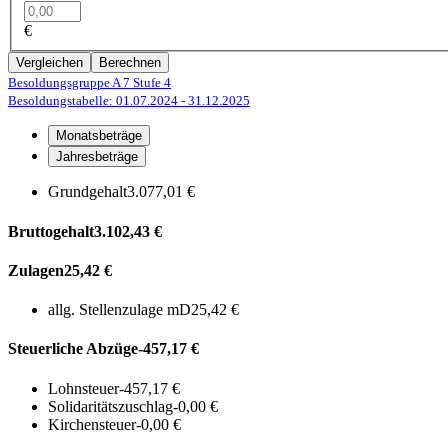
€
Vergleichen
Berechnen
Besoldungsgruppe A 7
Stufe 4
Besoldungstabelle: 01.07.2024
- 31.12.2025
Monatsbeträge
Jahresbeträge
Grundgehalt
3.077,01 €
Bruttogehalt
3.102,43 €
Zulagen
25,42 €
allg. Stellenzulage mD
25,42 €
Steuerliche Abzüge
-457,17 €
Lohnsteuer
-457,17 €
Solidaritätszuschlag
-0,00 €
Kirchensteuer
-0,00 €