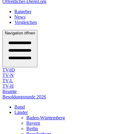
Öffentlicher-Dienst.org
Ratgeber
News
Vergleichen
Navigation öffnen
TVöD
TV-N
TV-L
TV-H
Beamte
Besoldungsrunde 2026
Bund
Länder
Baden-Württemberg
Bayern
Berlin
Brandenburg