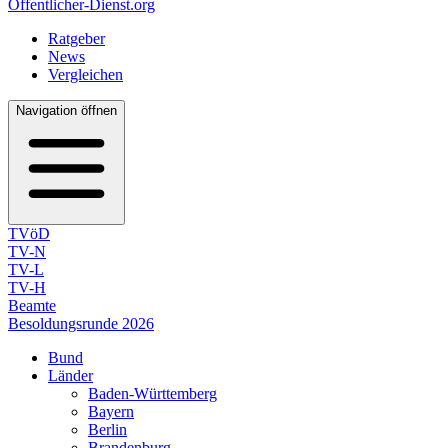
Öffentlicher-Dienst.org
Ratgeber
News
Vergleichen
Navigation öffnen
TVöD
TV-N
TV-L
TV-H
Beamte
Besoldungsrunde 2026
Bund
Länder
Baden-Württemberg
Bayern
Berlin
Brandenburg