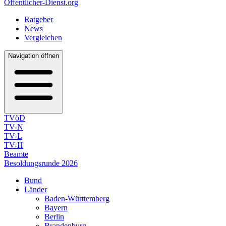
Öffentlicher-Dienst.org
Ratgeber
News
Vergleichen
Navigation öffnen
TVöD
TV-N
TV-L
TV-H
Beamte
Besoldungsrunde 2026
Bund
Länder
Baden-Württemberg
Bayern
Berlin
Brandenburg