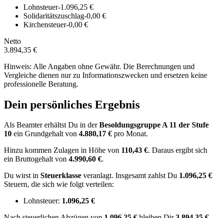
Lohnsteuer
-1.096,25 €
Solidaritätszuschlag
-0,00 €
Kirchensteuer
-0,00 €
Netto
3.894,35 €
Hinweis: Alle Angaben ohne Gewähr. Die Berechnungen und
Vergleiche dienen nur zu Informationszwecken und ersetzen keine
professionelle Beratung.
Dein persönliches Ergebnis
Als Beamter erhältst Du in der
Besoldungsgruppe
A 11
der Stufe
10
ein Grundgehalt von
4.880,17 €
pro Monat.
Hinzu kommen Zulagen in Höhe von
110,43 €
.
Daraus ergibt sich
ein Bruttogehalt von
4.990,60 €
.
Du wirst in
Steuerklasse
veranlagt. Insgesamt zahlst Du
1.096,25 €
Steuern, die sich wie folgt verteilen:
Lohnsteuer:
1.096,25 €
Nach
steuerlichen Abzügen
von
1.096,25 €
bleiben Dir
3.894,35 €