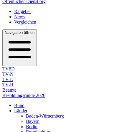
Öffentlicher-Dienst.org
Ratgeber
News
Vergleichen
Navigation öffnen
TVöD
TV-N
TV-L
TV-H
Beamte
Besoldungsrunde 2026
Bund
Länder
Baden-Württemberg
Bayern
Berlin
Brandenburg