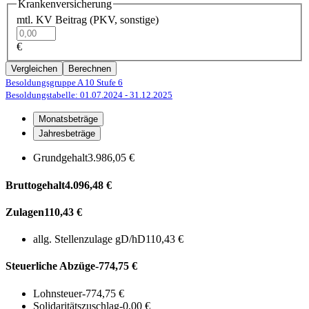
Krankenversicherung
mtl. KV Beitrag (PKV, sonstige)
€
Vergleichen
Berechnen
Besoldungsgruppe A 10
Stufe 6
Besoldungstabelle: 01.07.2024
- 31.12.2025
Monatsbeträge
Jahresbeträge
Grundgehalt
3.986,05 €
Bruttogehalt
4.096,48 €
Zulagen
110,43 €
allg. Stellenzulage gD/hD
110,43 €
Steuerliche Abzüge
-774,75 €
Lohnsteuer
-774,75 €
Solidaritätszuschlag
-0,00 €