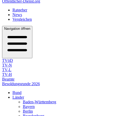
Öffentlicher-Dienst.org
Ratgeber
News
Vergleichen
Navigation öffnen
TVöD
TV-N
TV-L
TV-H
Beamte
Besoldungsrunde 2026
Bund
Länder
Baden-Württemberg
Bayern
Berlin
Brandenburg