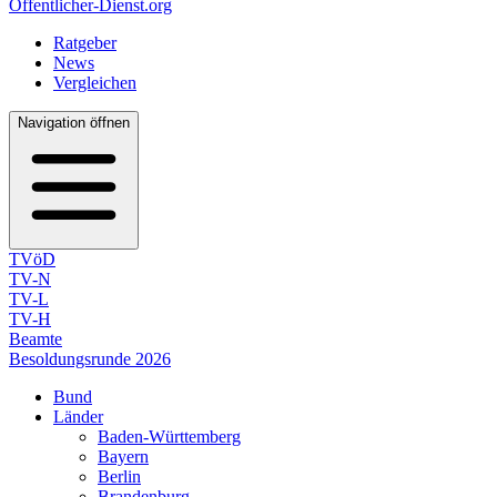
Öffentlicher-Dienst.org
Ratgeber
News
Vergleichen
Navigation öffnen
TVöD
TV-N
TV-L
TV-H
Beamte
Besoldungsrunde 2026
Bund
Länder
Baden-Württemberg
Bayern
Berlin
Brandenburg