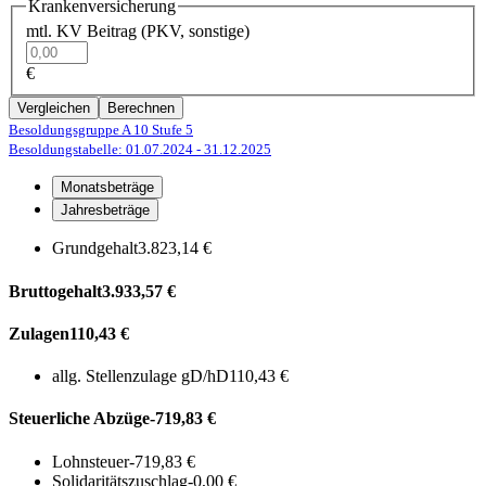
Krankenversicherung
mtl. KV Beitrag (PKV, sonstige)
€
Vergleichen
Berechnen
Besoldungsgruppe A 10
Stufe 5
Besoldungstabelle: 01.07.2024
- 31.12.2025
Monatsbeträge
Jahresbeträge
Grundgehalt
3.823,14 €
Bruttogehalt
3.933,57 €
Zulagen
110,43 €
allg. Stellenzulage gD/hD
110,43 €
Steuerliche Abzüge
-719,83 €
Lohnsteuer
-719,83 €
Solidaritätszuschlag
-0,00 €