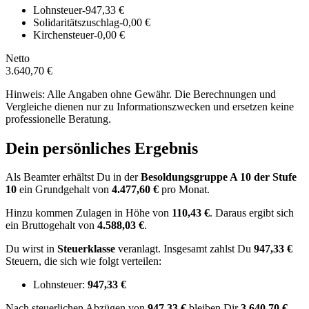
Lohnsteuer
-947,33 €
Solidaritätszuschlag
-0,00 €
Kirchensteuer
-0,00 €
Netto
3.640,70 €
Hinweis: Alle Angaben ohne Gewähr. Die Berechnungen und
Vergleiche dienen nur zu Informationszwecken und ersetzen keine
professionelle Beratung.
Dein persönliches Ergebnis
Als Beamter erhältst Du in der
Besoldungsgruppe
A 10
der Stufe
10
ein Grundgehalt von
4.477,60 €
pro Monat.
Hinzu kommen Zulagen in Höhe von
110,43 €
.
Daraus ergibt sich
ein Bruttogehalt von
4.588,03 €
.
Du wirst in
Steuerklasse
veranlagt. Insgesamt zahlst Du
947,33 €
Steuern, die sich wie folgt verteilen:
Lohnsteuer:
947,33 €
Nach
steuerlichen Abzügen
von
947,33 €
bleiben Dir
3.640,70 €