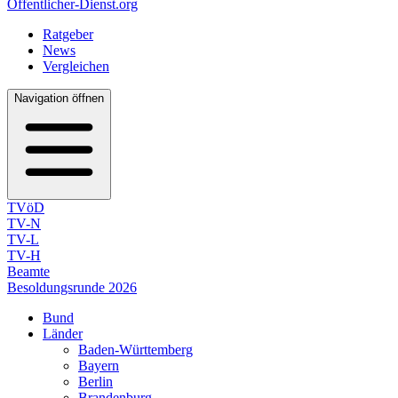
Öffentlicher-Dienst.org
Ratgeber
News
Vergleichen
Navigation öffnen
TVöD
TV-N
TV-L
TV-H
Beamte
Besoldungsrunde 2026
Bund
Länder
Baden-Württemberg
Bayern
Berlin
Brandenburg