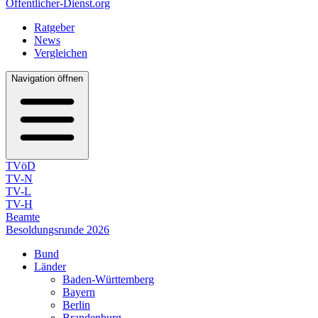
Öffentlicher-Dienst.org
Ratgeber
News
Vergleichen
Navigation öffnen
TVöD
TV-N
TV-L
TV-H
Beamte
Besoldungsrunde 2026
Bund
Länder
Baden-Württemberg
Bayern
Berlin
Brandenburg