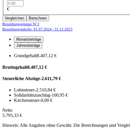
€
Vergleichen
Berechnen
Besoldungsgruppe W 3
Besoldungstabelle: 01.07.2024
- 31.12.2025
Monatsbeträge
Jahresbeträge
Grundgehalt
8.407,12 €
Bruttogehalt
8.407,12 €
Steuerliche Abzüge
-2.611,79 €
Lohnsteuer
-2.510,84 €
Solidaritätszuschlag
-100,95 €
Kirchensteuer
-0,00 €
Netto
5.795,33 €
Hinweis: Alle Angaben ohne Gewähr. Die Berechnungen und Vergleich