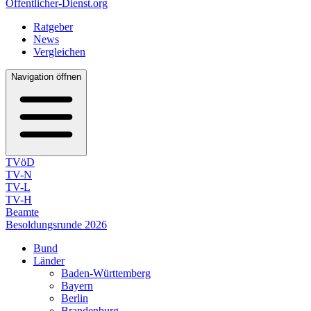
Öffentlicher-Dienst.org
Ratgeber
News
Vergleichen
Navigation öffnen
TVöD
TV-N
TV-L
TV-H
Beamte
Besoldungsrunde 2026
Bund
Länder
Baden-Württemberg
Bayern
Berlin
Brandenburg