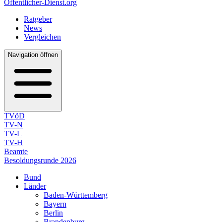
Öffentlicher-Dienst.org
Ratgeber
News
Vergleichen
Navigation öffnen
TVöD
TV-N
TV-L
TV-H
Beamte
Besoldungsrunde 2026
Bund
Länder
Baden-Württemberg
Bayern
Berlin
Brandenburg