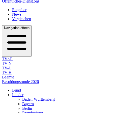
Öffentlicher-Dienst.org
Ratgeber
News
Vergleichen
Navigation öffnen
TVöD
TV-N
TV-L
TV-H
Beamte
Besoldungsrunde 2026
Bund
Länder
Baden-Württemberg
Bayern
Berlin
Brandenburg