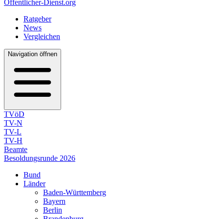
Öffentlicher-Dienst.org
Ratgeber
News
Vergleichen
Navigation öffnen
TVöD
TV-N
TV-L
TV-H
Beamte
Besoldungsrunde 2026
Bund
Länder
Baden-Württemberg
Bayern
Berlin
Brandenburg