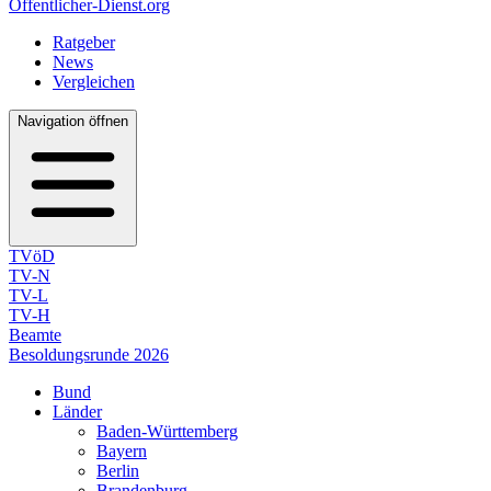
Öffentlicher-Dienst.org
Ratgeber
News
Vergleichen
Navigation öffnen
TVöD
TV-N
TV-L
TV-H
Beamte
Besoldungsrunde 2026
Bund
Länder
Baden-Württemberg
Bayern
Berlin
Brandenburg