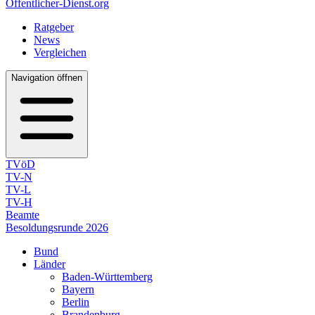
Öffentlicher-Dienst.org
Ratgeber
News
Vergleichen
Navigation öffnen
TVöD
TV-N
TV-L
TV-H
Beamte
Besoldungsrunde 2026
Bund
Länder
Baden-Württemberg
Bayern
Berlin
Brandenburg