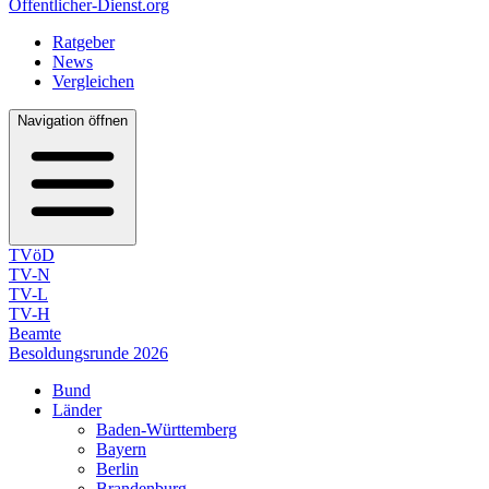
Öffentlicher-Dienst.org
Ratgeber
News
Vergleichen
Navigation öffnen
TVöD
TV-N
TV-L
TV-H
Beamte
Besoldungsrunde 2026
Bund
Länder
Baden-Württemberg
Bayern
Berlin
Brandenburg