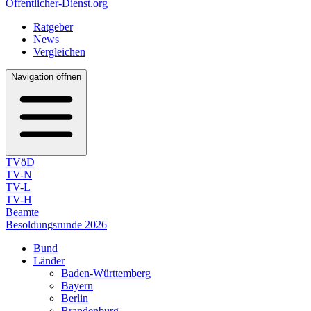
Öffentlicher-Dienst.org
Ratgeber
News
Vergleichen
Navigation öffnen
TVöD
TV-N
TV-L
TV-H
Beamte
Besoldungsrunde 2026
Bund
Länder
Baden-Württemberg
Bayern
Berlin
Brandenburg