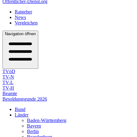
Öffentlicher-Dienst.org
Ratgeber
News
Vergleichen
Navigation öffnen
TVöD
TV-N
TV-L
TV-H
Beamte
Besoldungsrunde 2026
Bund
Länder
Baden-Württemberg
Bayern
Berlin
Brandenburg