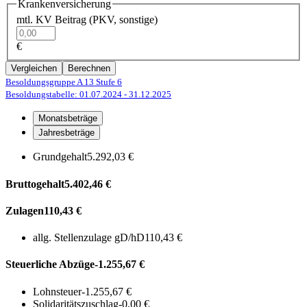
Krankenversicherung
mtl. KV Beitrag (PKV, sonstige)
€
Vergleichen
Berechnen
Besoldungsgruppe A 13
Stufe 6
Besoldungstabelle: 01.07.2024
- 31.12.2025
Monatsbeträge
Jahresbeträge
Grundgehalt
5.292,03 €
Bruttogehalt
5.402,46 €
Zulagen
110,43 €
allg. Stellenzulage gD/hD
110,43 €
Steuerliche Abzüge
-1.255,67 €
Lohnsteuer
-1.255,67 €
Solidaritätszuschlag
-0,00 €