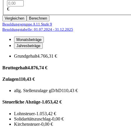
€
Vergleichen
Berechnen
Besoldungsgruppe A 11
Stufe 9
Besoldungstabelle: 01.07.2024
- 31.12.2025
Monatsbeträge
Jahresbeträge
Grundgehalt
4.766,31 €
Bruttogehalt
4.876,74 €
Zulagen
110,43 €
allg. Stellenzulage gD/hD
110,43 €
Steuerliche Abzüge
-1.053,42 €
Lohnsteuer
-1.053,42 €
Solidaritätszuschlag
-0,00 €
Kirchensteuer
-0,00 €