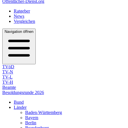
Öffentlicher-Dienst.org
Ratgeber
News
Vergleichen
Navigation öffnen
TVöD
TV-N
TV-L
TV-H
Beamte
Besoldungsrunde 2026
Bund
Länder
Baden-Württemberg
Bayern
Berlin
Brandenburg