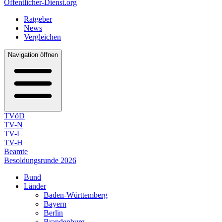
Öffentlicher-Dienst.org
Ratgeber
News
Vergleichen
Navigation öffnen
TVöD
TV-N
TV-L
TV-H
Beamte
Besoldungsrunde 2026
Bund
Länder
Baden-Württemberg
Bayern
Berlin
Brandenburg