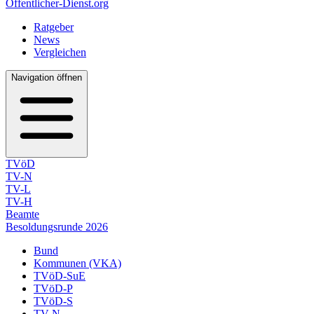
Öffentlicher-Dienst.org
Ratgeber
News
Vergleichen
Navigation öffnen
TVöD
TV-N
TV-L
TV-H
Beamte
Besoldungsrunde 2026
Bund
Kommunen (VKA)
TVöD-SuE
TVöD-P
TVöD-S
TV-N