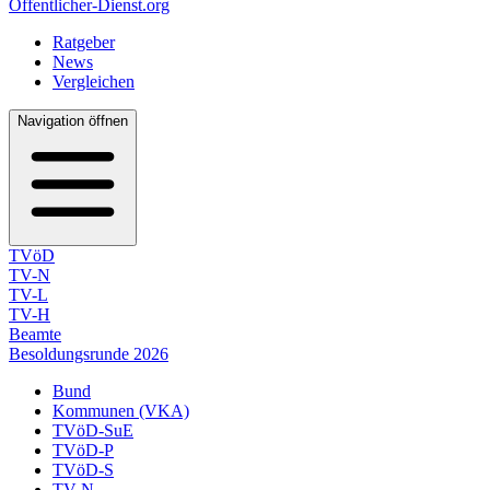
Öffentlicher-Dienst.org
Ratgeber
News
Vergleichen
Navigation öffnen
TVöD
TV-N
TV-L
TV-H
Beamte
Besoldungsrunde 2026
Bund
Kommunen (VKA)
TVöD-SuE
TVöD-P
TVöD-S
TV-N