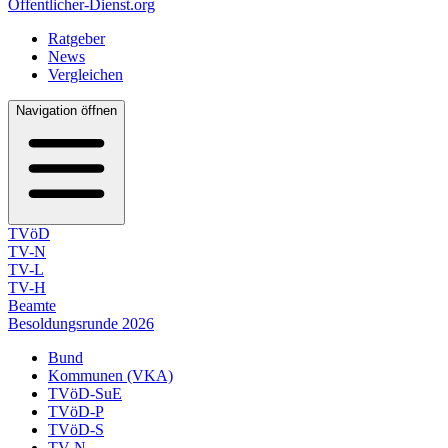
Öffentlicher-Dienst.org
Ratgeber
News
Vergleichen
Navigation öffnen
TVöD
TV-N
TV-L
TV-H
Beamte
Besoldungsrunde 2026
Bund
Kommunen (VKA)
TVöD-SuE
TVöD-P
TVöD-S
TV-N