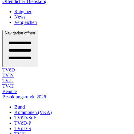
Öffentlicher-Dienst.org
Ratgeber
News
Vergleichen
Navigation öffnen
TVöD
TV-N
TV-L
TV-H
Beamte
Besoldungsrunde 2026
Bund
Kommunen (VKA)
TVöD-SuE
TVöD-P
TVöD-S
TV-N