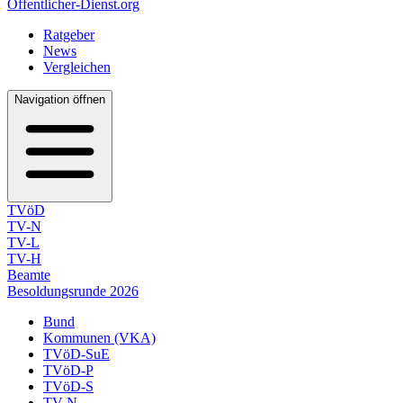
Öffentlicher-Dienst.org
Ratgeber
News
Vergleichen
Navigation öffnen
TVöD
TV-N
TV-L
TV-H
Beamte
Besoldungsrunde 2026
Bund
Kommunen (VKA)
TVöD-SuE
TVöD-P
TVöD-S
TV-N