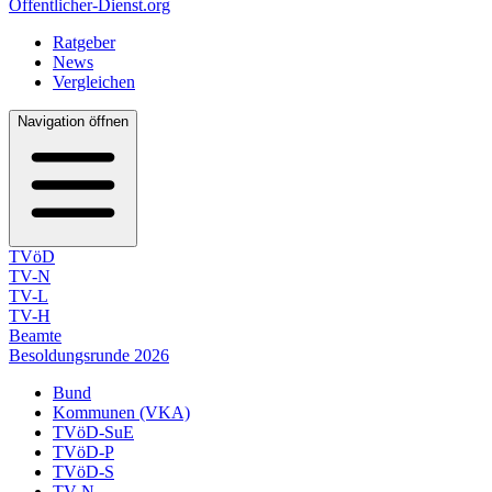
Öffentlicher-Dienst.org
Ratgeber
News
Vergleichen
Navigation öffnen
TVöD
TV-N
TV-L
TV-H
Beamte
Besoldungsrunde 2026
Bund
Kommunen (VKA)
TVöD-SuE
TVöD-P
TVöD-S
TV-N