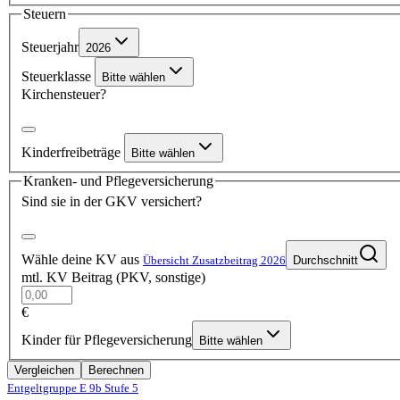
Steuern
Steuerjahr
2026
Steuerklasse
Bitte wählen
Kirchensteuer?
Kinderfreibeträge
Bitte wählen
Kranken- und Pflegeversicherung
Sind sie in der GKV versichert?
Wähle deine KV aus
Übersicht Zusatzbeitrag 2026
Durchschnitt
mtl. KV Beitrag (PKV, sonstige)
€
Kinder für Pflegeversicherung
Bitte wählen
Vergleichen
Berechnen
Entgeltgruppe E 9b
Stufe 5