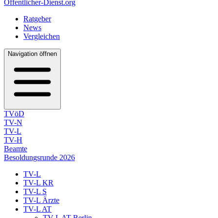
Öffentlicher-Dienst.org
Ratgeber
News
Vergleichen
Navigation öffnen
TVöD
TV-N
TV-L
TV-H
Beamte
Besoldungsrunde 2026
TV-L
TV-L KR
TV-L S
TV-L Ärzte
TV-L AT
TV-L AT Berlin