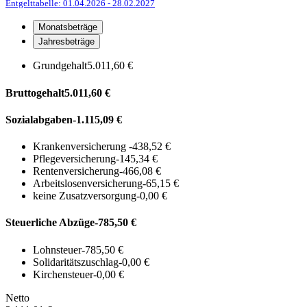
Entgelttabelle: 01.04.2026
- 28.02.2027
Monatsbeträge
Jahresbeträge
Grundgehalt
5.011,60 €
Bruttogehalt
5.011,60 €
Sozialabgaben
-1.115,09 €
Krankenversicherung
-438,52 €
Pflegeversicherung
-145,34 €
Rentenversicherung
-466,08 €
Arbeitslosenversicherung
-65,15 €
keine Zusatzversorgung
-0,00 €
Steuerliche Abzüge
-785,50 €
Lohnsteuer
-785,50 €
Solidaritätszuschlag
-0,00 €
Kirchensteuer
-0,00 €
Netto