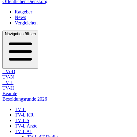
Öffentlicher-Dienst.org
Ratgeber
News
Vergleichen
Navigation öffnen
TVöD
TV-N
TV-L
TV-H
Beamte
Besoldungsrunde 2026
TV-L
TV-L KR
TV-L S
TV-L Ärzte
TV-L AT
TV-L AT Berlin