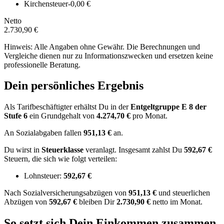
Kirchensteuer
-0,00 €
Netto
2.730,90 €
Hinweis: Alle Angaben ohne Gewähr. Die Berechnungen und
Vergleiche dienen nur zu Informationszwecken und ersetzen keine
professionelle Beratung.
Dein persönliches Ergebnis
Als Tarifbeschäftigter erhältst Du in der
Entgeltgruppe
E 8
der
Stufe 6
ein Grundgehalt von
4.274,70 €
pro Monat.
An Sozialabgaben fallen
951,13 €
an.
Du wirst in
Steuerklasse
veranlagt. Insgesamt zahlst Du
592,67 €
Steuern, die sich wie folgt verteilen:
Lohnsteuer:
592,67 €
Nach
Sozialversicherungsabzügen von
951,13 €
und
steuerlichen
Abzügen
von
592,67 €
bleiben Dir
2.730,90 €
netto im Monat.
So setzt sich Dein Einkommen zusammen