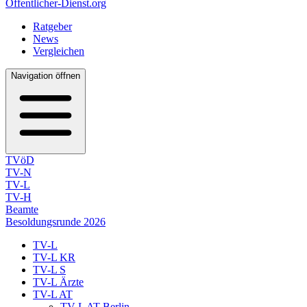
Öffentlicher-Dienst.org
Ratgeber
News
Vergleichen
Navigation öffnen
TVöD
TV-N
TV-L
TV-H
Beamte
Besoldungsrunde 2026
TV-L
TV-L KR
TV-L S
TV-L Ärzte
TV-L AT
TV-L AT Berlin