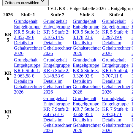
Zeitraum auswählen
TV-L KR - Entgelttabelle 2026
- Entgeltgru
2026
Stufe 1
Stufe 2
Stufe 3
Stufe 4
Grundgehalt
Grundgehalt
Grundgehalt
Grundgehalt
Entgeltgruppe
Entgeltgruppe
Entgeltgruppe
Entgeltgruppe
KR 5
Stufe 1:
KR 5
Stufe 2:
KR 5
Stufe 3:
KR 5
Stufe 4:
KR
2.852,29
€
3.105,14
€
3.178,23
€
3.297,19
€
5
Details im
Details im
Details im
Details im
Gehaltsrechner
Gehaltsrechner
Gehaltsrechner
Gehaltsrechner
2026
2026
2026
2026
Grundgehalt
Grundgehalt
Grundgehalt
Grundgehalt
Entgeltgruppe
Entgeltgruppe
Entgeltgruppe
Entgeltgruppe
KR 6
Stufe 1:
KR 6
Stufe 2:
KR 6
Stufe 3:
KR 6
Stufe 4:
KR
2.963,58
€
3.148,53
€
3.326,92
€
3.707,11
€
6
Details im
Details im
Details im
Details im
Gehaltsrechner
Gehaltsrechner
Gehaltsrechner
Gehaltsrechner
2026
2026
2026
2026
Grundgehalt
Grundgehalt
Grundgehalt
Entgeltgruppe
Entgeltgruppe
Entgeltgruppe
KR 7
Stufe 2:
KR 7
Stufe 3:
KR 7
Stufe 4:
KR
3.475,61
€
3.668,95
€
3.974,67
€
7
Details im
Details im
Details im
Gehaltsrechner
Gehaltsrechner
Gehaltsrechner
2026
2026
2026