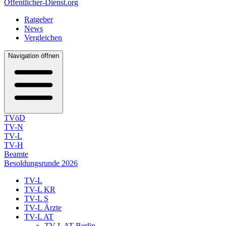
Öffentlicher-Dienst.org
Ratgeber
News
Vergleichen
Navigation öffnen
TVöD
TV-N
TV-L
TV-H
Beamte
Besoldungsrunde 2026
TV-L
TV-L KR
TV-L S
TV-L Ärzte
TV-L AT
TV-L AT Berlin