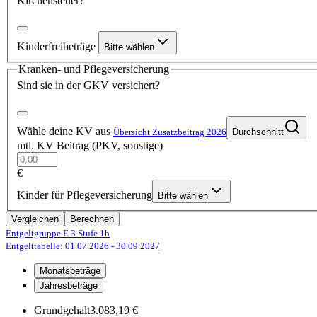
Kirchensteuer?
Kinderfreibeträge
Bitte wählen
Kranken- und Pflegeversicherung
Sind sie in der GKV versichert?
Wähle deine KV aus
Übersicht Zusatzbeitrag 2026
Durchschnitt
mtl. KV Beitrag (PKV, sonstige)
€
Kinder für Pflegeversicherung
Bitte wählen
Vergleichen
Berechnen
Entgeltgruppe E 3
Stufe 1b
Entgelttabelle: 01.07.2026
- 30.09.2027
Monatsbeträge
Jahresbeträge
Grundgehalt
3.083,19 €