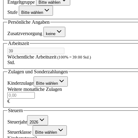
Entgeltgruppe
Bitte wählen
Stufe
Bitte wählen
Persönliche Angaben
Zusatzversorgung
keine
Arbeitszeit
Wöchentliche Arbeitszeit
(100% = 39:00 Std.)
Std.
Zulagen und Sonderzahlungen
Kinderzulage
Bitte wählen
Weitere monatliche Zulagen
€
Steuern
Steuerjahr
2026
Steuerklasse
Bitte wählen