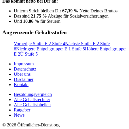
Das kommt netto bei Dir an:
Unterm Strich bleiben Dir
67,39 %
Nette Deines Bruttos
Das sind
21,75 %
Abzüge für Sozialversicherungen
Und
10,86 %
für Steuern
Angrenzende Gehaltsstufen
Vorherige Stufe: E 2 Stufe 4
Nächste Stufe: E 2 Stufe
6
Niedrigere Entgeltgruppe: E 1 Stufe 5
Höhere Entgeltgruppe:
E 2Ü Stufe 5
Impressum
Datenschutz
Über uns
Disclaimer
Kontakt
Besoldungsvergleich
Alle Gehaltsrechner
Alle Gehaltstabellen
Ratgeber
News
© 2026 Öffentlicher-Dienst.org