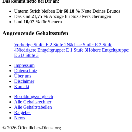
Das kommt netto bei Dir an:
Unterm Strich bleiben Dir
68,18 %
Nette Deines Bruttos
Das sind
21,75 %
Abzüge für Sozialversicherungen
Und
10,07 %
für Steuern
Angrenzende Gehaltsstufen
Vorherige Stufe: E 2 Stufe 2
Nächste Stufe: E 2 Stufe
4
Niedrigere Entgeltgruppe: E 1 Stufe 3
Höhere Entgeltgruppe:
E 2Ü Stufe 3
Impressum
Datenschutz
Über uns
Disclaimer
Kontakt
Besoldungsvergleich
Alle Gehaltsrechner
Alle Gehaltstabellen
Ratgeber
News
© 2026 Öffentlicher-Dienst.org