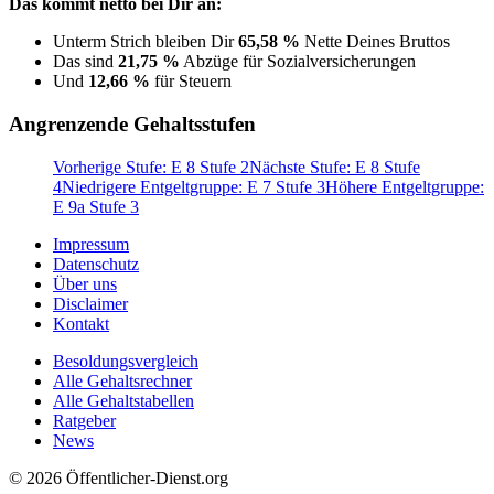
Das kommt netto bei Dir an:
Unterm Strich bleiben Dir
65,58 %
Nette Deines Bruttos
Das sind
21,75 %
Abzüge für Sozialversicherungen
Und
12,66 %
für Steuern
Angrenzende Gehaltsstufen
Vorherige Stufe: E 8 Stufe 2
Nächste Stufe: E 8 Stufe
4
Niedrigere Entgeltgruppe: E 7 Stufe 3
Höhere Entgeltgruppe:
E 9a Stufe 3
Impressum
Datenschutz
Über uns
Disclaimer
Kontakt
Besoldungsvergleich
Alle Gehaltsrechner
Alle Gehaltstabellen
Ratgeber
News
© 2026 Öffentlicher-Dienst.org