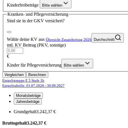
Kinderfreibeträge
Bitte wählen
Kranken- und Pflegeversicherung
Sind sie in der GKV versichert?
Wähle deine KV aus
Übersicht Zusatzbeitrag 2026
Durchschnitt
mtl. KV Beitrag (PKV, sonstige)
€
Kinder für Pflegeversicherung
Bitte wählen
Vergleichen
Berechnen
Entgeltgruppe E 5
Stufe 1b
Entgelttabelle: 01.07.2026
- 30.09.2027
Monatsbeträge
Jahresbeträge
Grundgehalt
3.242,37 €
Bruttogehalt
3.242,37 €