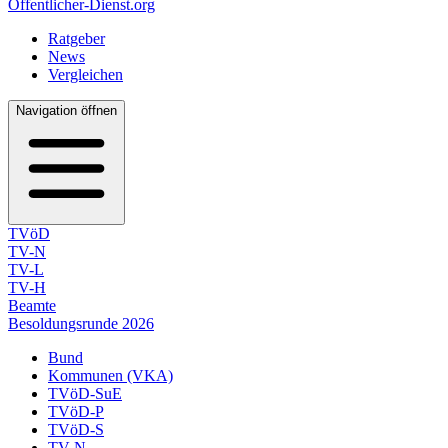
Öffentlicher-Dienst.org
Ratgeber
News
Vergleichen
Navigation öffnen
TVöD
TV-N
TV-L
TV-H
Beamte
Besoldungsrunde 2026
Bund
Kommunen (VKA)
TVöD-SuE
TVöD-P
TVöD-S
TV-N