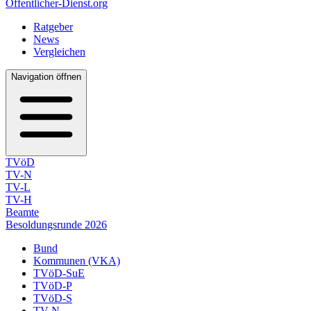
Öffentlicher-Dienst.org
Ratgeber
News
Vergleichen
Navigation öffnen
TVöD
TV-N
TV-L
TV-H
Beamte
Besoldungsrunde 2026
Bund
Kommunen (VKA)
TVöD-SuE
TVöD-P
TVöD-S
TV-N