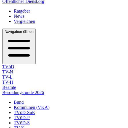
Öffentlicher-Dienst.org
Ratgeber
News
Vergleichen
Navigation öffnen
TVöD
TV-N
TV-L
TV-H
Beamte
Besoldungsrunde 2026
Bund
Kommunen (VKA)
TVöD-SuE
TVöD-P
TVöD-S
TV-N