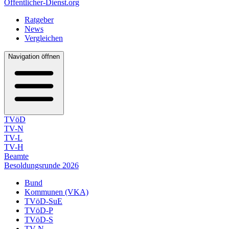
Öffentlicher-Dienst.org
Ratgeber
News
Vergleichen
Navigation öffnen
TVöD
TV-N
TV-L
TV-H
Beamte
Besoldungsrunde 2026
Bund
Kommunen (VKA)
TVöD-SuE
TVöD-P
TVöD-S
TV-N