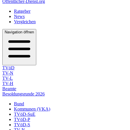
Öffentlicher-Dienst.org
Ratgeber
News
Vergleichen
Navigation öffnen
TVöD
TV-N
TV-L
TV-H
Beamte
Besoldungsrunde 2026
Bund
Kommunen (VKA)
TVöD-SuE
TVöD-P
TVöD-S
TV-N