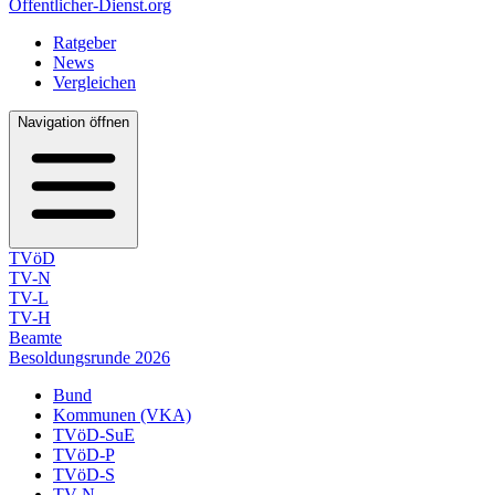
Öffentlicher-Dienst.org
Ratgeber
News
Vergleichen
Navigation öffnen
TVöD
TV-N
TV-L
TV-H
Beamte
Besoldungsrunde 2026
Bund
Kommunen (VKA)
TVöD-SuE
TVöD-P
TVöD-S
TV-N