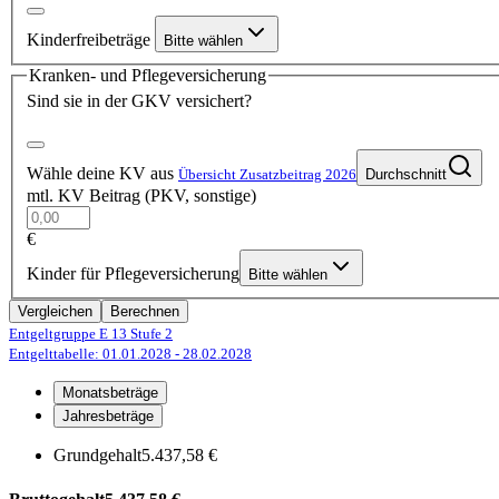
Kinderfreibeträge
Bitte wählen
Kranken- und Pflegeversicherung
Sind sie in der GKV versichert?
Wähle deine KV aus
Übersicht Zusatzbeitrag 2026
Durchschnitt
mtl. KV Beitrag (PKV, sonstige)
€
Kinder für Pflegeversicherung
Bitte wählen
Vergleichen
Berechnen
Entgeltgruppe E 13
Stufe 2
Entgelttabelle: 01.01.2028
- 28.02.2028
Monatsbeträge
Jahresbeträge
Grundgehalt
5.437,58 €