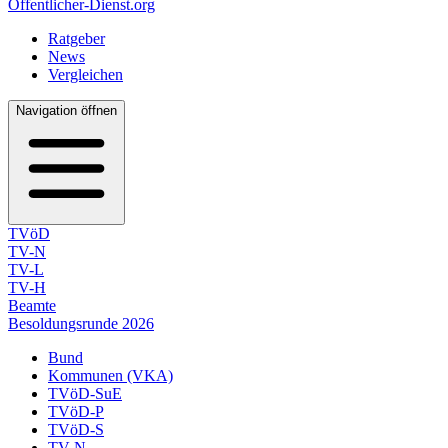
Öffentlicher-Dienst.org
Ratgeber
News
Vergleichen
Navigation öffnen
TVöD
TV-N
TV-L
TV-H
Beamte
Besoldungsrunde 2026
Bund
Kommunen (VKA)
TVöD-SuE
TVöD-P
TVöD-S
TV-N