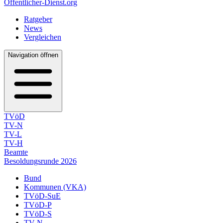
Öffentlicher-Dienst.org
Ratgeber
News
Vergleichen
Navigation öffnen
TVöD
TV-N
TV-L
TV-H
Beamte
Besoldungsrunde 2026
Bund
Kommunen (VKA)
TVöD-SuE
TVöD-P
TVöD-S
TV-N