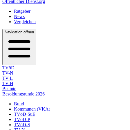
Öffentlicher-Dienst.org
Ratgeber
News
Vergleichen
Navigation öffnen
TVöD
TV-N
TV-L
TV-H
Beamte
Besoldungsrunde 2026
Bund
Kommunen (VKA)
TVöD-SuE
TVöD-P
TVöD-S
TV-N